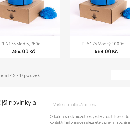
Rychlý náhled
Rychlý náhled


PLA 1.75 Modrý, 750g -...
PLA 1.75 Modrý, 1000g -..
354,00 Kč
469,00 Kč
ení 1-12 z 17 položek
jší novinky a
Odběr novinek můžete kdykoliv zrušit. Pokud to
kontaktní informace naleznete v právním oznám