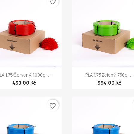
favorite_border
Rychlý náhled
Rychlý náhled


LA 1.75 Červený, 1000g -...
PLA 1.75 Zelený, 750g -...
469,00 Kč
354,00 Kč
favorite_border