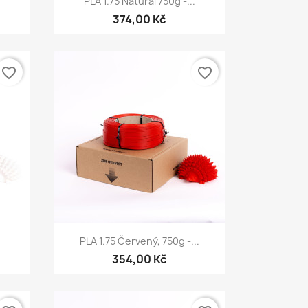
.
PLA 1.75 Natural 750g -...
374,00 Kč
favorite_border
favorite_border
Rychlý náhled

PLA 1.75 Červený, 750g -...
354,00 Kč