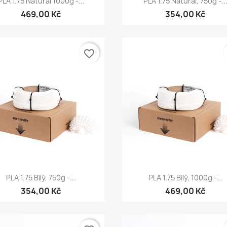
PLA 1.75 Natural 1000g -...
PLA 1.75 Natural, 750g -..
469,00 Kč
354,00 Kč
favorite_border
Rychlý náhled
Rychlý náhled


PLA 1.75 Bílý, 750g -...
PLA 1.75 Bílý, 1000g -...
354,00 Kč
469,00 Kč