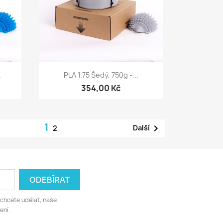
Rychlý náhled

.
PLA 1.75 Šedý, 750g -...
354,00 Kč
1

Další
2
 chcete udělat, naše
ení.