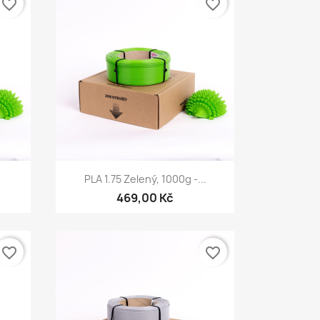
favorite_border
favorite_border
Rychlý náhled

PLA 1.75 Zelený, 1000g -...
469,00 Kč
favorite_border
favorite_border