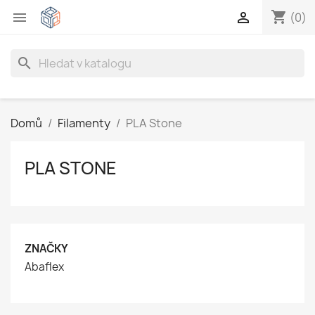
shopping_cart


(0)
search
Domů
Filamenty
PLA Stone
PLA STONE
ZNAČKY
Abaflex