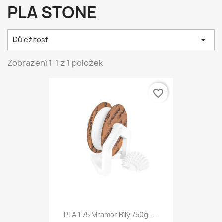
PLA STONE

Důležitost
Zobrazení 1-1 z 1 položek
favorite_border
PLA 1.75 Mramor Bílý 750g -...